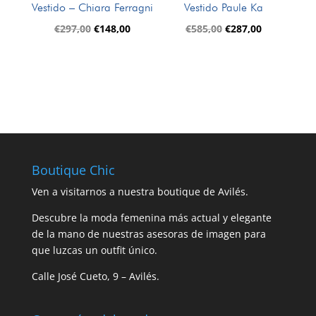
Vestido – Chiara Ferragni
Vestido Paule Ka
El
El
El
El
€
297,00
€
148,00
€
585,00
€
287,00
precio
precio
precio
precio
original
actual
original
actual
era:
es:
era:
es:
€297,00.
€148,00.
€585,00.
€287,00.
Boutique Chic
Ven a visitarnos a nuestra boutique de Avilés.
Descubre la moda femenina más actual y elegante
de la mano de nuestras asesoras de imagen para
que luzcas un outfit único.
Calle José Cueto, 9 – Avilés.