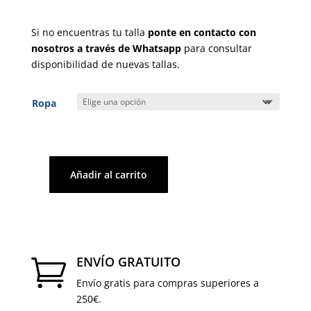
era:
es:
€950,00.
€475,00.
Si no encuentras tu talla
ponte en contacto con
nosotros a través de Whatsapp
para consultar
disponibilidad de nuevas tallas.
Ropa
Añadir al carrito
Vestido
cantidad
ENVÍO GRATUITO

Envío gratis para compras superiores a
250€.