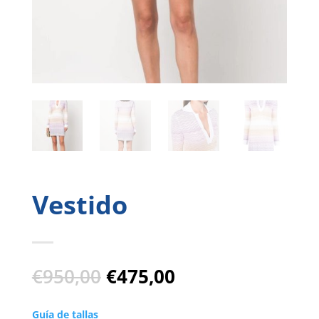
Vestido
El
El
€
950,00
€
475,00
precio
precio
original
actual
Guía de tallas