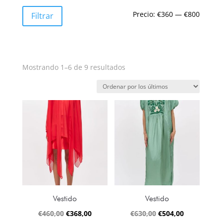
Precio
Precio
Precio:
€360
—
€800
Filtrar
mínim
máxim
Ordenado
Mostrando 1–6 de 9 resultados
por
los
últimos
Vestido
Vestido
El
El
El
El
€
460,00
€
368,00
€
630,00
€
504,00