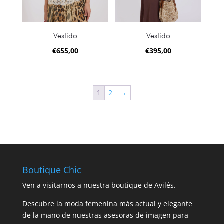
Vestido
Vestido
€
655,00
€
395,00
1
2
→
Boutique Chic
Ven a visitarnos a nuestra boutique de Avilés.
Descubre la moda femenina más actual y elegante
de la mano de nuestras asesoras de imagen para