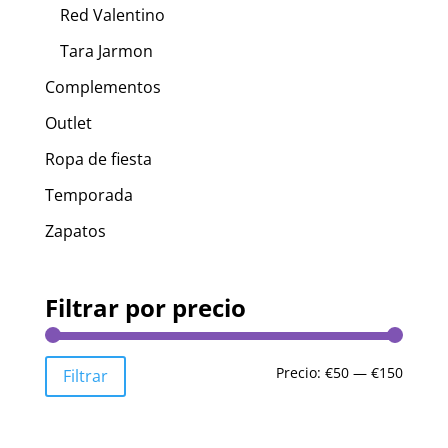
Red Valentino
Tara Jarmon
Complementos
Outlet
Ropa de fiesta
Temporada
Zapatos
Filtrar por precio
Precio
Precio
Precio:
€50
—
€150
Filtrar
mínim
máxim