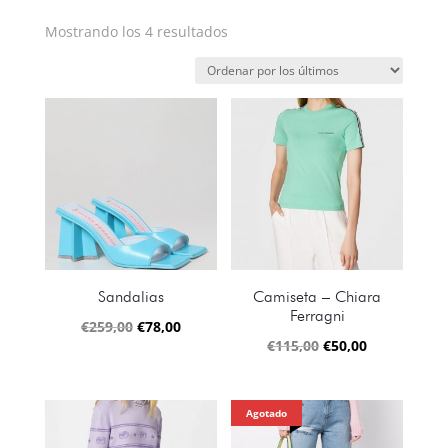
Ordenado
Mostrando los 4 resultados
por
los
últimos
Sandalias
Camiseta – Chiara
Ferragni
El
El
€
259,00
€
78,00
El
El
€
115,00
€
50,00
precio
precio
precio
precio
original
actual
original
actual
era:
es:
Agotado
era:
es:
€259,00.
€78,00.