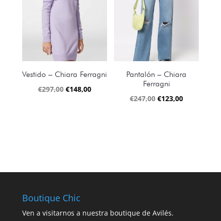
€115,00.
€50,00.
Vestido – Chiara Ferragni
Pantalón – Chiara
Ferragni
El
El
€
297,00
€
148,00
El
El
€
247,00
€
123,00
precio
precio
precio
precio
original
actual
original
actual
era:
es:
era:
es:
€297,00.
€148,00.
€247,00.
€123,00.
Boutique Chic
Ven a visitarnos a nuestra boutique de Avilés.