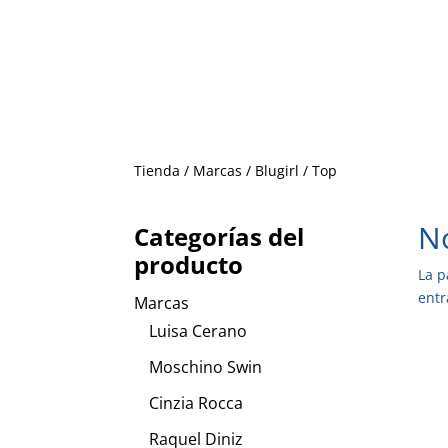
Tienda
/
Marcas
/
Blugirl
/ Top
No
Categorías del
producto
La p
entr
Marcas
Luisa Cerano
Moschino Swin
Cinzia Rocca
Raquel Diniz