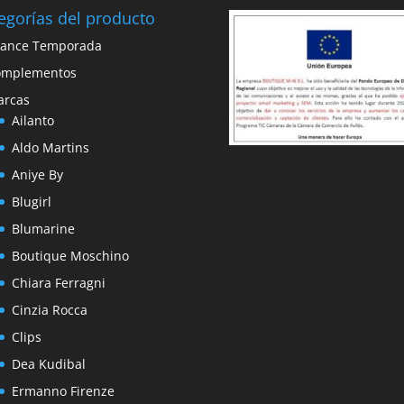
egorías del producto
vance Temporada
omplementos
arcas
Ailanto
Aldo Martins
Aniye By
Blugirl
Blumarine
Boutique Moschino
Chiara Ferragni
Cinzia Rocca
Clips
Dea Kudibal
Ermanno Firenze