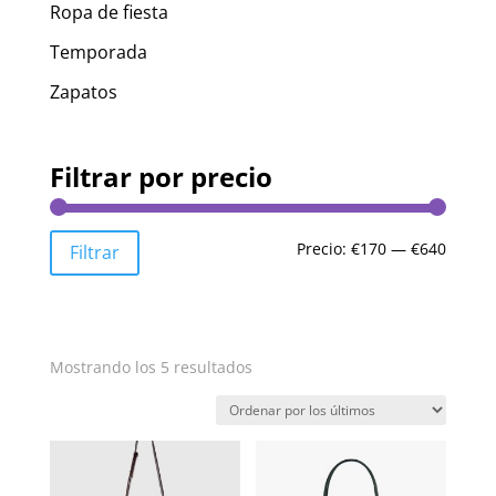
Ropa de fiesta
Temporada
Zapatos
Filtrar por precio
Precio
Precio
Precio:
€170
—
€640
Filtrar
mínim
máxim
Ordenado
Mostrando los 5 resultados
por
los
últimos