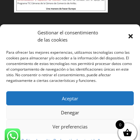
Condiciones de venta
Gestionar el consentimiento
de las cookies
Cambios y devoluciones
Envíos
Para ofrecer las mejores experiencias, utilizamos tecnologías como las
cookies para almacenar y/o acceder a la información del dispositivo. El
¿Tienes alguna duda? Llámanos y te ayudaremos
985
consentimiento de estas tecnologías nos permitirá procesar datos como
el comportamiento de navegación o las identificaciones únicas en este
52 11 53
sitio. No consentir o retirar el consentimiento, puede afectar
negativamente a ciertas características y funciones.
Aceptar
Denegar
Página web desarrollada por Cocina tu marca. Todos
0
los derechos reservados. ©
Ver preferencias
Aviso legal
Cookies
Condiciones generales
Polítca