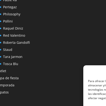
Pertegaz
Philosophy
Pollini
Raquel Diniz
Red Valentino
Roberta Gandolfi
Staud
Tara Jarmon
Tosca Blu
tlet
pa de fiesta
Para ofrecer 
emporada
almacenar y/o
tecnologías 
patos
las identifica
afectar negat