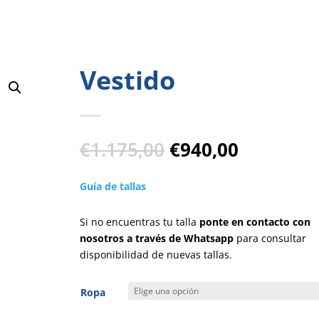
Vestido
El
El
€
1.175,00
€
940,00
precio
precio
original
actual
Guía de tallas
era:
es:
€1.175,00.
€940,00.
Si no encuentras tu talla
ponte en contacto con
nosotros a través de Whatsapp
para consultar
disponibilidad de nuevas tallas.
Ropa