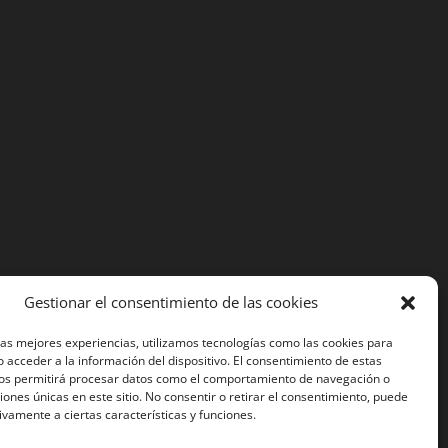
Gestionar el consentimiento de las cookies
las mejores experiencias, utilizamos tecnologías como las cookies para
 acceder a la información del dispositivo. El consentimiento de estas
nos permitirá procesar datos como el comportamiento de navegación o
ciones únicas en este sitio. No consentir o retirar el consentimiento, puede
ivamente a ciertas características y funciones.