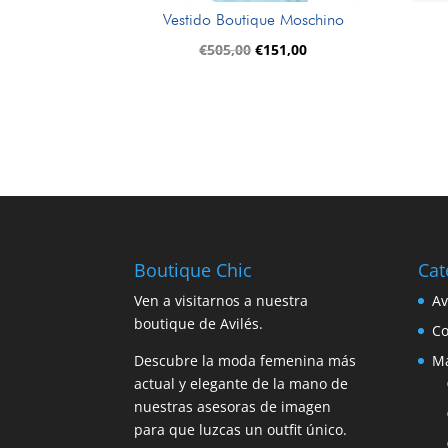
Vestido Boutique Moschino
El
El
€
505,00
€
151,00
precio
precio
original
actual
era:
es:
€505,00.
€151,00.
Boutique Chic
Cat
Ven a visitarnos a nuestra
A
boutique de Avilés.
C
Descubre la moda femenina más
M
actual y elegante de la mano de
nuestras asesoras de imagen
para que luzcas un outfit único.