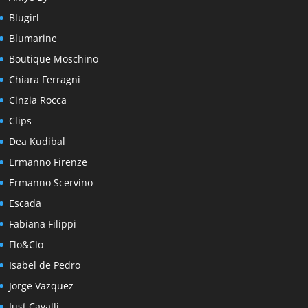
Blugirl
Blumarine
Boutique Moschino
Chiara Ferragni
Cinzia Rocca
Clips
Dea Kudibal
Ermanno Firenze
Ermanno Scervino
Escada
Fabiana Filippi
Flo&Clo
Isabel de Pedro
Jorge Vazquez
Just Cavalli