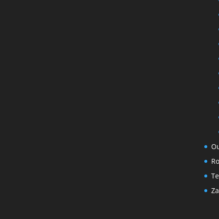
Ou
Ro
T
Za