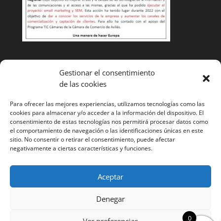
Condiciones de venta
Gestionar el consentimiento
de las cookies
Cambios y devoluciones
Envíos
Para ofrecer las mejores experiencias, utilizamos tecnologías como las
cookies para almacenar y/o acceder a la información del dispositivo. El
¿Tienes alguna duda? Llámanos y te ayudaremos
985
consentimiento de estas tecnologías nos permitirá procesar datos como
el comportamiento de navegación o las identificaciones únicas en este
52 11 53
sitio. No consentir o retirar el consentimiento, puede afectar
negativamente a ciertas características y funciones.
Aceptar
Denegar
Página web desarrollada por Cocina tu marca. Todos
0
los derechos reservados. ©
Ver preferencias