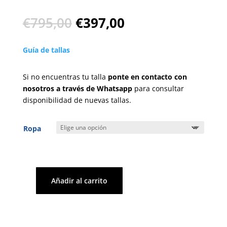
El
El
€
795,00
€
397,00
precio
precio
original
actual
Guía de tallas
era:
es:
€795,00.
€397,00.
Si no encuentras tu talla
ponte en contacto con
nosotros a través de Whatsapp
para consultar
disponibilidad de nuevas tallas.
Ropa
Añadir al carrito
Vestido
-
Philosophy
cantidad