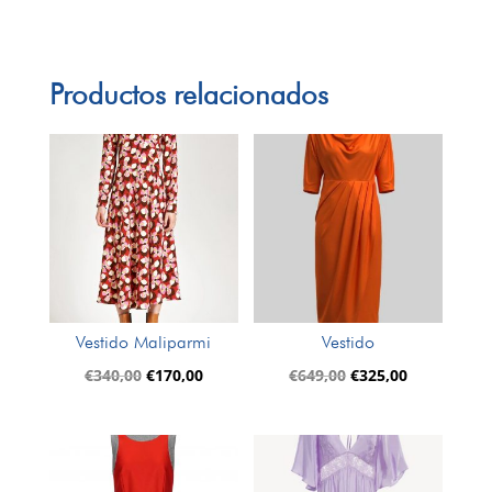
Productos relacionados
Vestido Maliparmi
Vestido
El
El
El
El
€
340,00
€
170,00
€
649,00
€
325,00
precio
precio
precio
precio
original
actual
original
actual
era:
es:
era:
es:
€340,00.
€170,00.
€649,00.
€325,00.