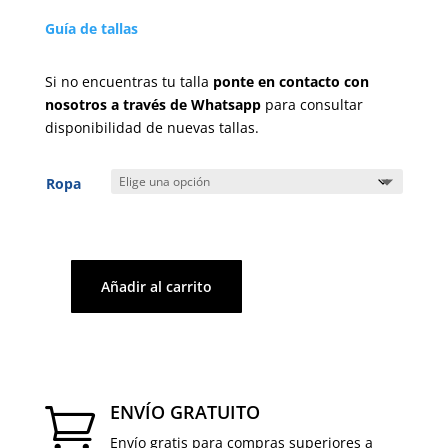
original
actual
Guía de tallas
era:
es:
€970,00.
€485,00.
Si no encuentras tu talla
ponte en contacto con
nosotros a través de Whatsapp
para consultar
disponibilidad de nuevas tallas.
Ropa
Añadir al carrito
Vestido
cantidad
ENVÍO GRATUITO

Envío gratis para compras superiores a