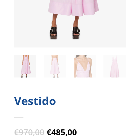
Vestido
El
El
€
970,00
€
485,00
precio
precio