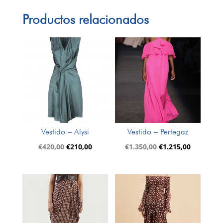
Productos relacionados
Vestido – Alysi
Vestido – Pertegaz
El
El
El
El
€
420,00
€
210,00
€
1.350,00
€
1.215,00
precio
precio
precio
precio
original
actual
original
actual
era:
es:
era:
es:
€420,00.
€210,00.
€1.350,00.
€1.215,00