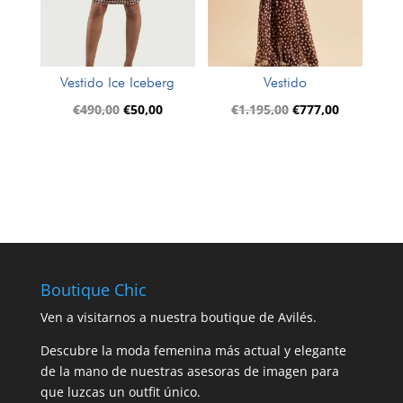
Vestido Ice Iceberg
Vestido
El
El
El
El
€
490,00
€
50,00
€
1.195,00
€
777,00
precio
precio
precio
precio
original
actual
original
actual
era:
es:
era:
es:
€490,00.
€50,00.
€1.195,00.
€777,00.
Boutique Chic
Ven a visitarnos a nuestra boutique de Avilés.
Descubre la moda femenina más actual y elegante
de la mano de nuestras asesoras de imagen para
que luzcas un outfit único.