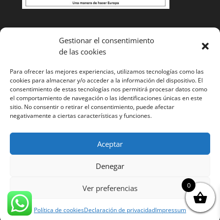
Condiciones de venta
Gestionar el consentimiento
de las cookies
Cambios y devoluciones
Envíos
Para ofrecer las mejores experiencias, utilizamos tecnologías como las
cookies para almacenar y/o acceder a la información del dispositivo. El
¿Tienes alguna duda? Llámanos y te ayudaremos
985
consentimiento de estas tecnologías nos permitirá procesar datos como
el comportamiento de navegación o las identificaciones únicas en este
52 11 53
sitio. No consentir o retirar el consentimiento, puede afectar
negativamente a ciertas características y funciones.
Aceptar
Denegar
Página web desarrollada por Cocina tu marca. Todos
0
los derechos reservados. ©
Ver preferencias
Aviso legal
Cookies
Condiciones generales
Polítca
de privacidad
Política de cookies
Declaración de privacidad
Impressum