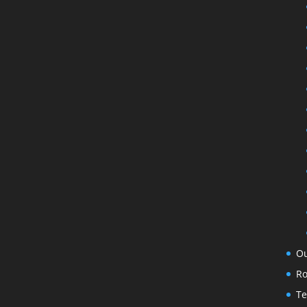
Ou
Ro
T