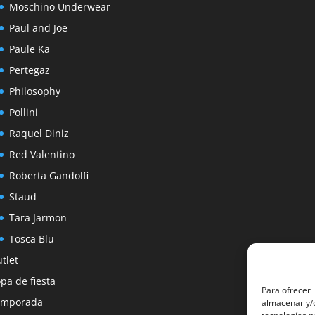
Moschino Underwear
Paul and Joe
Paule Ka
Pertegaz
Philosophy
Pollini
Raquel Diniz
Red Valentino
Roberta Gandolfi
Staud
Tara Jarmon
Tosca Blu
tlet
pa de fiesta
Para ofrecer 
emporada
almacenar y/o