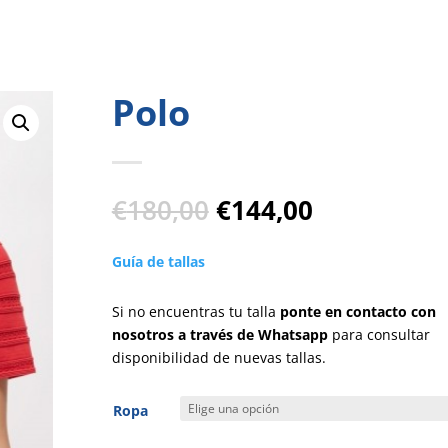
Polo
El
El
€
180,00
€
144,00
precio
precio
original
actual
Guía de tallas
era:
es:
€180,00.
€144,00.
Si no encuentras tu talla
ponte en contacto con
nosotros a través de Whatsapp
para consultar
disponibilidad de nuevas tallas.
Ropa