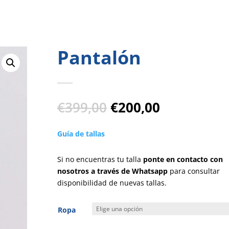
Pantalón
El
El
€
399,00
€
200,00
precio
precio
original
actual
Guía de tallas
era:
es:
€399,00.
€200,00.
Si no encuentras tu talla
ponte en contacto con
nosotros a través de Whatsapp
para consultar
disponibilidad de nuevas tallas.
Ropa