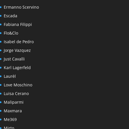
Ermanno Scervino
Escada
Fabiana Filippi
Flo&Clo
Isabel de Pedro
Jorge Vazquez
Just Cavalli
Karl Lagerfeld
Laurèl
Love Moschino
Luisa Cerano
Maliparmi
Maxmara
Me369
Mirto