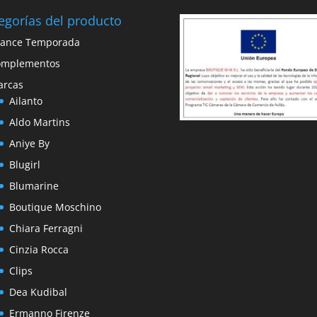
egorías del producto
vance Temporada
omplementos
arcas
Ailanto
Aldo Martins
Aniye By
Blugirl
Blumarine
Boutique Moschino
Chiara Ferragni
Cinzia Rocca
Clips
Dea Kudibal
Ermanno Firenze