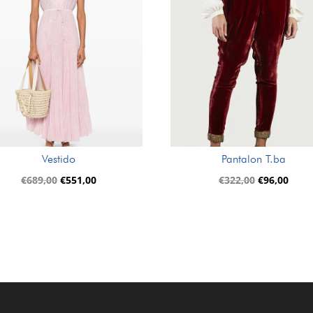
Vestido
Pantalon T.ba
El
El
El
El
€
689,00
€
551,00
€
322,00
€
96,00
precio
precio
precio
prec
original
actual
original
actua
era:
es:
era:
es:
€689,00.
€551,00.
€322,00.
€96,0