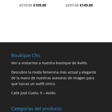
El
El
El
El
€
219,00
€
109,00
€
297,00
€
149,00
precio
precio
precio
precio
original
actual
original
actual
era:
es:
era:
es:
€219,00.
€109,00.
€297,00.
€149,00.
Boutique Chic
Ven a visitarnos a nuestra boutique de Avilés.
Descubre la moda femenina más actual y elegante
de la mano de nuestras asesoras de imagen para
que luzcas un outfit único.
Calle José Cueto, 9 – Avilés.
Categorías del producto