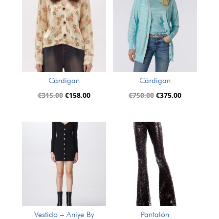
Cárdigan
Cárdigan
El
El
El
El
€
315,00
€
158,00
€
750,00
€
375,00
precio
precio
precio
precio
original
actual
original
actual
era:
es:
era:
es:
€315,00.
€158,00.
€750,00.
€375,00.
Vestido – Aniye By
Pantalón