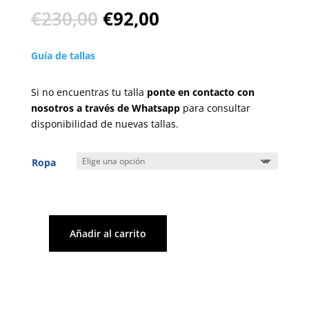
El
El
€
230,00
€
92,00
precio
precio
original
actual
Guía de tallas
era:
es:
€230,00.
€92,00.
Si no encuentras tu talla
ponte en contacto con
nosotros a través de Whatsapp
para consultar
disponibilidad de nuevas tallas.
Ropa
Añadir al carrito
Cárdigan
-
Aniye
By
cantidad