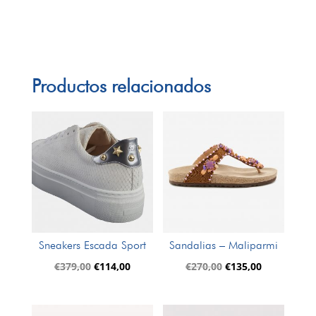
Productos relacionados
Sneakers Escada Sport
Sandalias – Maliparmi
El
El
El
El
€
379,00
€
114,00
€
270,00
€
135,00
precio
precio
precio
precio
original
actual
original
actual