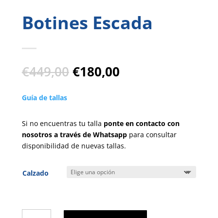
Botines Escada
El
El
€
449,00
€
180,00
precio
precio
original
actual
Guía de tallas
era:
es:
€449,00.
€180,00.
Si no encuentras tu talla
ponte en contacto con
nosotros a través de Whatsapp
para consultar
disponibilidad de nuevas tallas.
Calzado
Botines