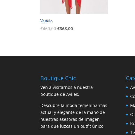
Vestido
El
El
€
460,00
€
368,00
precio
precio
original
actual
era:
es:
€460,00.
€368,00.
Boutique Chic
Cat
Ven a visitarnos a nuestra
A
boutique de Avilés.
C
Descubre la moda femenina más
M
actual y elegante de la mano de
Ou
nuestras asesoras de imagen
Ro
para que luzcas un outfit único.
T