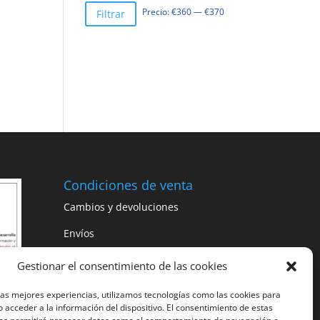
Precio
Precio
Precio:
€360
—
€370
Filtrar
mínimo
máximo
Condiciones de venta
Cambios y devoluciones
Envíos
¿Tienes alguna duda? Llámanos y
Gestionar el consentimiento de las cookies
te ayudaremos
985 52 11 53
las mejores experiencias, utilizamos tecnologías como las cookies para
 acceder a la información del dispositivo. El consentimiento de estas