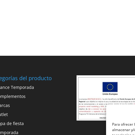
egorías del producto
vance Temporada
omplementos
arcas
tlet
pa de fiesta
Para ofrecer 
almacenar y/o
emporada